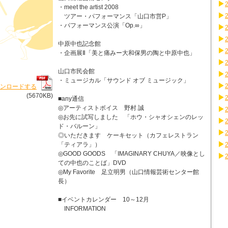
・meet the artist 2008
ツアー・パフォーマンス「山口市営P」
・パフォーマンス公演「Op.∞」
中原中也記念館
・企画展Ⅱ「美と痛みー大和保男の陶と中原中也」
山口市民会館
・ミュージカル「サウンド オブ ミュージック」
ウンロードする
(5670KB)
■any通信
◎アーティストボイス 野村 誠
◎お先に試写しました 「ホウ・シャオシェンのレッ
ド・バルーン」
◎いただきます ケーキセット（カフェレストラン
「ティアラ」）
◎GOOD GOODS 「IMAGINARY CHUYA／映像とし
ての中也のことば」DVD
◎My Favorite 足立明男（山口情報芸術センター館
長）
■イベントカレンダー 10～12月
INFORMATION