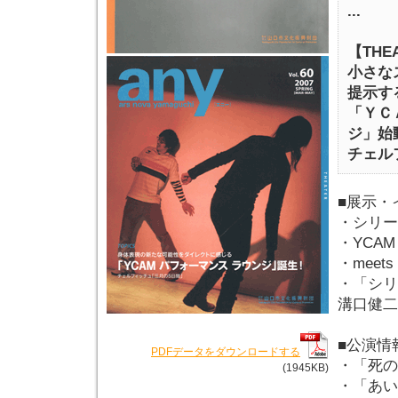
...
【THE
小さな
提示す
「ＹＣ
ジ」始
チェル
■展示・
・シリーズs
・YCAM A
・meets t
・「シリ
溝口健二
■公演情
PDFデータをダウンロードする
・「死の
(1945KB)
・「あい