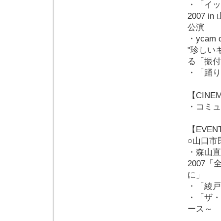
・「イッ
2007 
公演
・ycam d
"珍しい
る「振付
・「踊りに
【CINE
・コミュ
【EVEN
○山口市
・森山直
2007
に」
・「綾戸智
・「ザ・
ース～