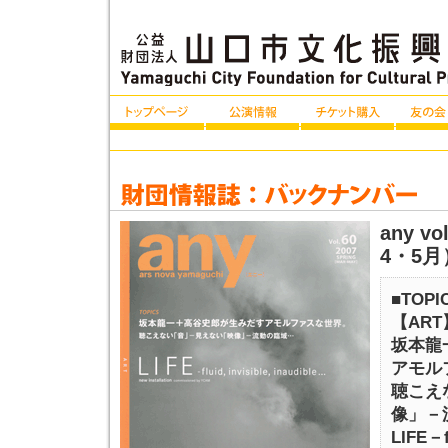
any v
4・5月
■TOPI
【ART
坂本龍
アモル
聴こえ
像」－
LIFE－fl